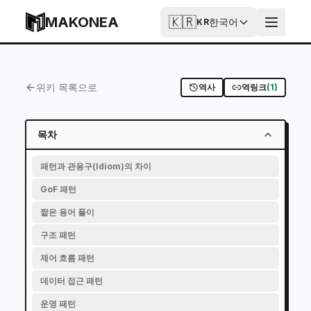
Skip to content
MAKONEA
🇰🇷
한국어
KR
프로그래밍 패턴
Published
Updated
2026-06-27T03:14:13.555Z
2026-06-18T16:39:48.856Z
위키 목록으로
역사
역링크
(
1
)
목차
패턴과 관용구(Idiom)의 차이
GoF 패턴
짧은 용어 풀이
구조 패턴
제어 흐름 패턴
데이터 접근 패턴
운영 패턴