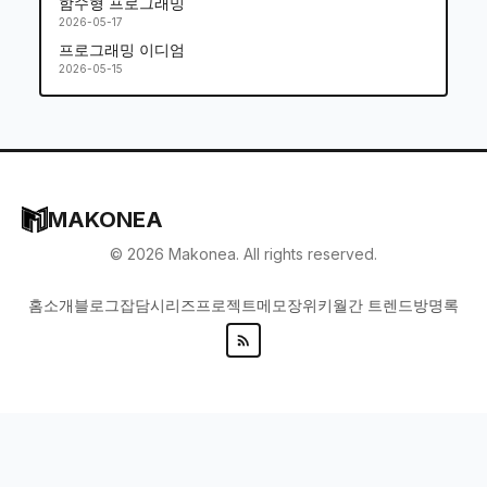
함수형 프로그래밍
2026-05-17
프로그래밍 이디엄
2026-05-15
MAKONEA
©
2026
Makonea. All rights reserved.
홈
소개
블로그
잡담
시리즈
프로젝트
메모장
위키
월간 트렌드
방명록