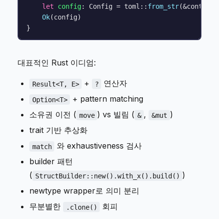
let
config
: Config = toml::
from_str
(&contents)
Ok
(config)

대표적인 Rust 이디엄:
+
연산자
Result<T, E>
?
+ pattern matching
Option<T>
소유권 이전 (
) vs 빌림 (
,
)
move
&
&mut
trait 기반 추상화
와 exhaustiveness 검사
match
builder 패턴
(
)
StructBuilder::new().with_x().build()
newtype wrapper로 의미 분리
무분별한
회피
.clone()