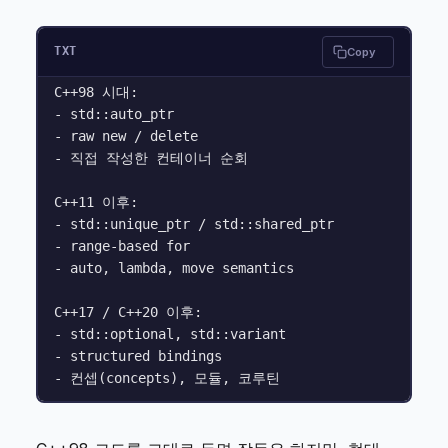
TXT
Copy
C++98 시대:

- std::auto_ptr

- raw new / delete

- 직접 작성한 컨테이너 순회

C++11 이후:

- std::unique_ptr / std::shared_ptr

- range-based for

- auto, lambda, move semantics

C++17 / C++20 이후:

- std::optional, std::variant

- structured bindings
