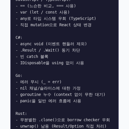
- == (느슨한 비교, === 사용)

- var (let / const 사용)

- any로 타입 시스템 우회 (TypeScript)

- 직접 mutation으로 React 상태 변경

C#:

- async void (이벤트 핸들러 제외)

- .Result / .Wait() 동기 차단

- 빈 catch 블록

- IDisposable을 using 없이 사용

Go:

- 에러 무시 (_ = err)

- nil 채널/슬라이스에 대한 가정

- goroutine 누수 (context 없이 무한 대기)

- panic을 일반 에러 흐름에 사용

Rust:

- 무분별한 .clone()으로 borrow checker 우회

- unwrap() 남용 (Result/Option 직접 처리)
