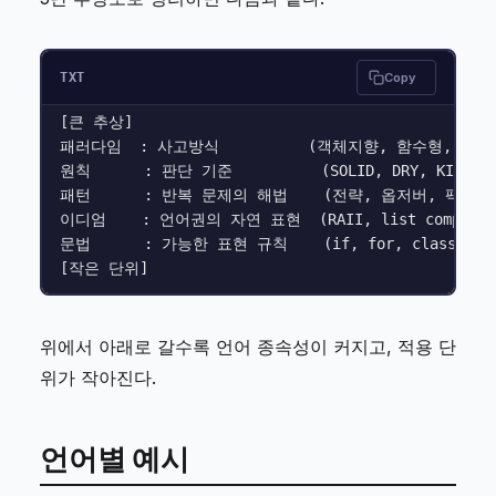
TXT
Copy
[큰 추상]

패러다임  : 사고방식          (객체지향, 함수형, 절차적
원칙      : 판단 기준          (SOLID, DRY, KISS, YA
패턴      : 반복 문제의 해법    (전략, 옵저버, 팩토리)
이디엄    : 언어권의 자연 표현  (RAII, list comprehen
문법      : 가능한 표현 규칙    (if, for, class 선언)
위에서 아래로 갈수록 언어 종속성이 커지고, 적용 단
위가 작아진다.
언어별 예시