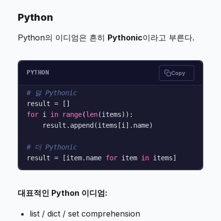
Python
Python의 이디엄은 흔히
Pythonic
이라고 부른다.
PYTHON
Copy
# 덜 Pythonic
for
 i 
in
range
(
len
(items)):

    result.append(items[i].name)

# 더 Pythonic
result = [item.name 
for
 item 
in
대표적인 Python 이디엄:
list / dict / set comprehension