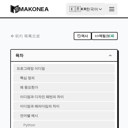
Skip to content
MAKONEA
🇰🇷
한국어
KR
프로그래밍 이디엄
Published
Updated
2026-05-15T14:45:54.406Z
2026-05-11T16:59:00.178Z
위키 목록으로
역사
역링크
(
4
)
목차
프로그래밍 이디엄
핵심 정의
왜 중요한가
이디엄과 디자인 패턴의 차이
이디엄과 패러다임의 차이
언어별 예시
Python