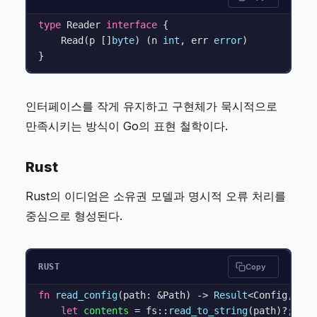
type
 Reader 
interface
 {

    Read(p []
byte
) (n 
int
, err 
error
)

인터페이스를 작게 유지하고 구현체가 묵시적으로
만족시키는 방식이 Go의 표현 철학이다.
Rust
Rust의 이디엄은 소유권 모델과 명시적 오류 처리를
중심으로 형성된다.
RUST
Copy
fn
read_config
(path: &Path) 
->
Result
<Config, Con
let
contents
 = fs::
read_to_string
(path)?;
