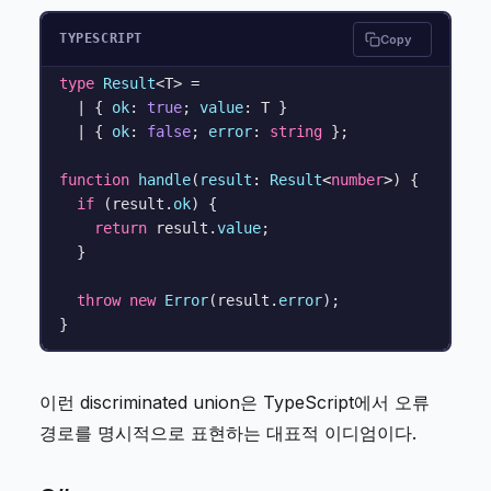
TYPESCRIPT
Copy
type
Result
<T> =

  | { 
ok
: 
true
; 
value
: T }

  | { 
ok
: 
false
; 
error
: 
string
 };

function
handle
(
result
: 
Result
<
number
>
) {

if
 (result.
ok
) {

return
 result.
value
;

  }

throw
new
Error
(result.
error
);

이런 discriminated union은 TypeScript에서 오류
경로를 명시적으로 표현하는 대표적 이디엄이다.