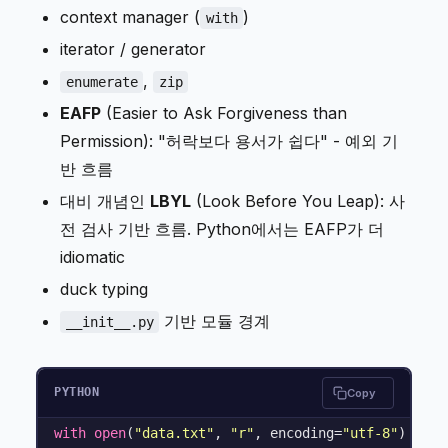
context manager (
)
with
iterator / generator
,
enumerate
zip
EAFP
(Easier to Ask Forgiveness than
Permission): "허락보다 용서가 쉽다" - 예외 기
반 흐름
대비 개념인
LBYL
(Look Before You Leap): 사
전 검사 기반 흐름. Python에서는 EAFP가 더
idiomatic
duck typing
기반 모듈 경계
__init__.py
PYTHON
Copy
with
open
(
"data.txt"
, 
"r"
, encoding=
"utf-8"
) 
as
 f