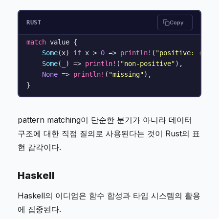
RUST
Copy
match
 value {

Some
(x) 
if
 x > 
0
 => 
println!
(
"positive: {}"
, 
Some
(_) => 
println!
(
"non-positive"
),

None
 => 
println!
(
"missing"
),

pattern matching이 단순한 분기가 아니라 데이터
구조에 대한 직접 질의로 사용된다는 것이 Rust의 표
현 감각이다.
Haskell
Haskell의 이디엄은 함수 합성과 타입 시스템의 활용
에 집중된다.