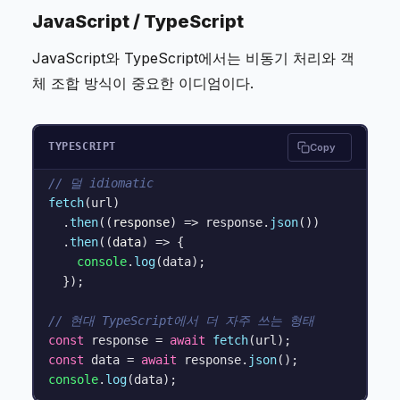
JavaScript / TypeScript
JavaScript와 TypeScript에서는 비동기 처리와 객
체 조합 방식이 중요한 이디엄이다.
TYPESCRIPT
Copy
// 덜 idiomatic
fetch
(url)

  .
then
(
(
response
) =>
 response.
json
())

  .
then
(
(
data
) =>
 {

console
.
log
(data);

  });

// 현대 TypeScript에서 더 자주 쓰는 형태
const
 response = 
await
fetch
const
 data = 
await
 response.
json
console
.
log