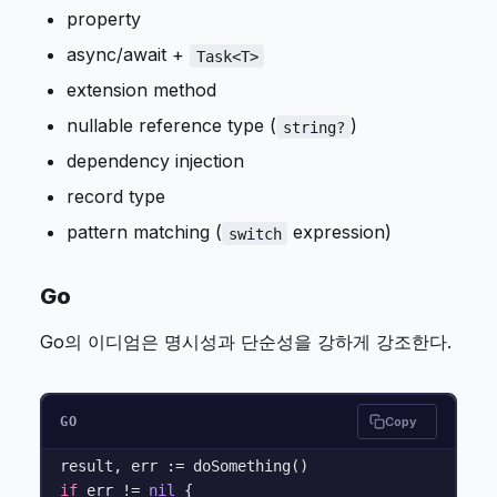
property
async/await +
Task<T>
extension method
nullable reference type (
)
string?
dependency injection
record type
pattern matching (
expression)
switch
Go
Go의 이디엄은 명시성과 단순성을 강하게 강조한다.
GO
Copy
if
 err != 
nil
 {
