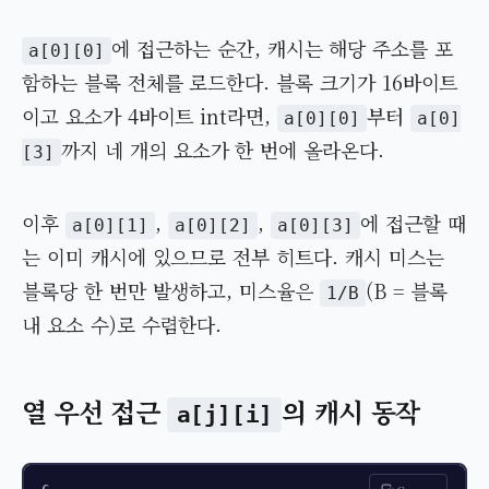
에 접근하는 순간, 캐시는 해당 주소를 포
a[0][0]
함하는 블록 전체를 로드한다. 블록 크기가 16바이트
이고 요소가 4바이트 int라면,
부터
a[0][0]
a[0]
까지 네 개의 요소가 한 번에 올라온다.
[3]
이후
,
,
에 접근할 때
a[0][1]
a[0][2]
a[0][3]
는 이미 캐시에 있으므로 전부 히트다. 캐시 미스는
블록당 한 번만 발생하고, 미스율은
(B = 블록
1/B
내 요소 수)로 수렴한다.
열 우선 접근
의 캐시 동작
a[j][i]