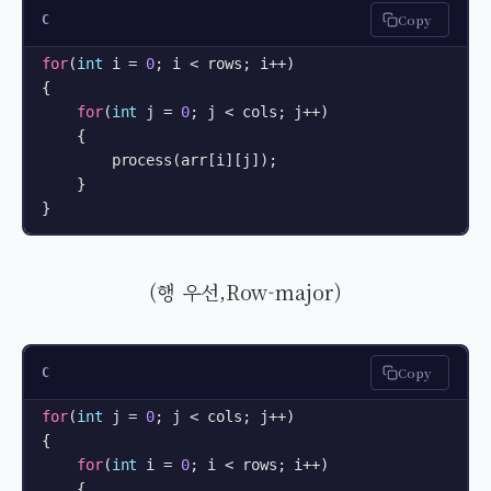
Copy
C
for
(
int
 i = 
0
; i < rows; i++) 

{

for
(
int
 j = 
0
; j < cols; j++) 

    {

        process(arr[i][j]);

    }

}
(행 우선,Row-major)
Copy
C
for
(
int
 j = 
0
; j < cols; j++) 

{

for
(
int
 i = 
0
; i < rows; i++) 

    {
