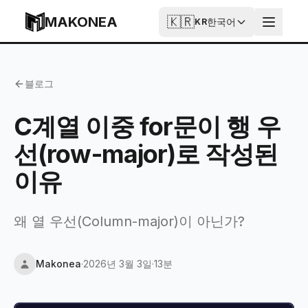
Skip to content
MAKONEA
🇰🇷
한국어
KR
C계열 이중 for문이 행 우선(row-major)로 작성된 이유
블로그
C계열 이중 for문이 행 우
선(row-major)로 작성된
이유
왜 열 우선(Column-major)이 아닌가?
Makonea
·
2026년 3월 3일
·
13분
Updated
2026년 4월 13일