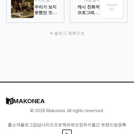
이전 글
다음 글
우리가 보지
캐시 친화적
못했던 것들 -
프로그래밍:
퀵 정렬
성능을 결정
짓는 보이지
않는 요소
블로그 목록으로
MAKONEA
©
2026
Makonea. All rights reserved.
홈
소개
블로그
잡담
시리즈
프로젝트
메모장
위키
월간 트렌드
방명록