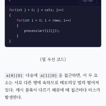
Copy
C
for
(
int
 j = 
0
; j < cols; j++)

{

for
(
int
 i = 
0
; i < rows; i++)

    {

        process(arr[i][j]);

    }

}
(열 우선 코드)
다음에
을 접근하면, 이 두 요
a[0][0]
a[1][0]
소는 서로 다른 행에 속하므로 메모리상 멀리 떨어져
있다. 캐시 블록이 다르기 때문에 매 접근마다 미스가
발생한다.