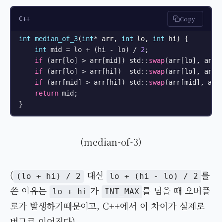
Copy
C++
int
median_of_3
(
int
* arr, 
int
 lo, 
int
 hi)
{

int
 mid = lo + (hi - lo) / 
2
;

if
 (arr[lo] > arr[mid]) std::
swap
(arr[lo], arr[m
if
 (arr[lo] > arr[hi])  std::
swap
(arr[lo], arr[h
if
 (arr[mid] > arr[hi]) std::
swap
(arr[mid], arr[
return
 mid;

}
(median-of-3)
(
대신
를
(lo + hi) / 2
lo + (hi - lo) / 2
쓴 이유는
가
를 넘을 때 오버플
lo + hi
INT_MAX
로가 발생하기때문이고, C++에서 이 차이가 실제로
버그로 이어진다)