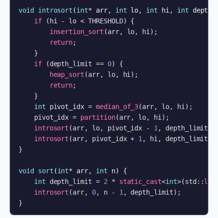
void
introsort
(
int
* arr, 
int
 lo, 
int
 hi, 
int
 depth_
if
 (hi - lo < THRESHOLD) {

insertion_sort
(arr, lo, hi);

return
;

    }

if
 (depth_limit == 
0
) {

heap_sort
(arr, lo, hi);

return
;

    }

int
 pivot_idx = 
median_of_3
(arr, lo, hi);

    pivot_idx = 
partition
(arr, lo, hi);

introsort
(arr, lo, pivot_idx - 
1
, depth_limit -
introsort
(arr, pivot_idx + 
1
, hi, depth_limit -
}

void
sort
(
int
* arr, 
int
 n)
{

int
 depth_limit = 
2
 * 
static_cast
<
int
>(std::
log
introsort
(arr, 
0
, n - 
1
, depth_limit);

}