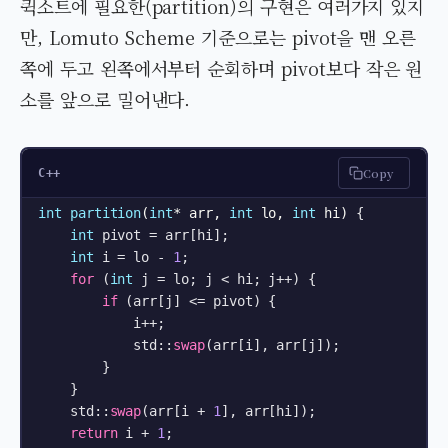
퀵소트에 필요한(partition)의 구현은 여러가지 있지
만, Lomuto Scheme 기준으로는 pivot을 맨 오른
쪽에 두고 왼쪽에서부터 순회하며 pivot보다 작은 원
소를 앞으로 밀어낸다.
Copy
C++
int
partition
(
int
* arr, 
int
 lo, 
int
 hi)
{

int
 pivot = arr[hi];

int
 i = lo - 
1
;

for
 (
int
 j = lo; j < hi; j++) {

if
 (arr[j] <= pivot) {

            i++;

            std::
swap
(arr[i], arr[j]);

        }

    }

    std::
swap
(arr[i + 
1
], arr[hi]);

return
 i + 
1
;
