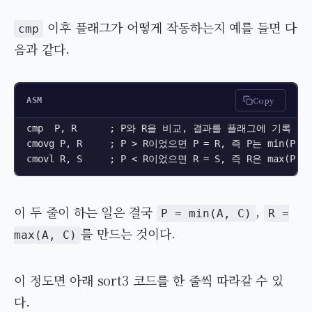
이후 플래그가 어떻게 작동하는지 예를 들면 다
cmp
음과 같다.
Copy
ASM
cmp  P, R      ; P와 R을 비교, 결과를 플래그에 기록

cmovg P, R     ; P > R이었으면 P = R, 즉 P는 min(P, 
cmovl R, S     ; P < R이었으면 R = S, 즉 R은 max(P,
이 두 줄이 하는 일은 결국
,
P = min(A, C)
R =
를 만드는 것이다.
max(A, C)
이 정도면 아래 sort3 코드를 한 줄씩 따라갈 수 있
다.