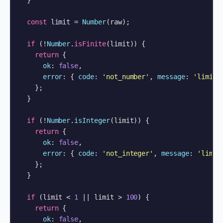
  }

const
 limit = 
Number
(raw);

if
 (!
Number
.
isFinite
(limit)) {

return
 {

ok
: 
false
,

error
: { 
code
: 
'not_number'
, 
message
: 
'limit 
    };

  }

if
 (!
Number
.
isInteger
(limit)) {

return
 {

ok
: 
false
,

error
: { 
code
: 
'not_integer'
, 
message
: 
'limit
    };

  }

if
 (limit < 
1
 || limit > 
100
) {

return
 {

ok
: 
false
,
