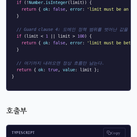
if
 (!
Number
.
isInteger
(limit)) {

return
 { 
ok
: 
false
, 
error
: 
'limit must be an in
  }

// Guard clause 4: 도메인 정책 범위를 벗어난 값을 닫
if
 (limit < 
1
 || limit > 
100
) {

return
 { 
ok
: 
false
, 
error
: 
'limit must be betwe
  }

// 여기까지 내려오면 정상 흐름만 남는다.
return
 { 
ok
: 
true
, 
value
: limit };

}

호출부
Copy
TYPESCRIPT