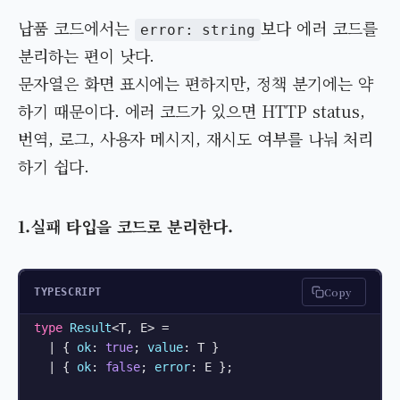
납품 코드에서는
보다 에러 코드를
error: string
분리하는 편이 낫다.
문자열은 화면 표시에는 편하지만, 정책 분기에는 약
하기 때문이다. 에러 코드가 있으면 HTTP status,
번역, 로그, 사용자 메시지, 재시도 여부를 나눠 처리
하기 쉽다.
1.실패 타입을 코드로 분리한다.
Copy
TYPESCRIPT
type
Result
<T, E> =

  | { 
ok
: 
true
; 
value
: T }

  | { 
ok
: 
false
; 
error
: E };
