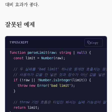
대비 효과가 좋다.
잘못된 예제
Copy
TYPESCRIPT
function
parseLimit
(
raw
: 
string
 | 
null
) {

const
 limit = 
Number
(raw);

// 두 실패를 'bad limit' 하나로 뭉개면 호출자는 원인
// 사용자가 값을 안 넣은 것과 정수가 아닌 값을 넣은 것
if
 (!raw || !
Number
.
isInteger
(limit)) {

throw
new
Error
(
'bad limit'
);

  }

// throw 기반 흐름은 타입만 봐서는 실패 가능성이 잘 
return
 limit;
