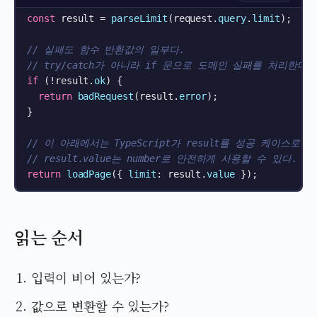
const
 result = 
parseLimit
(request.
query
.
limit
);

// 실패도 함수 반환값의 일부다.
// try/catch가 아니라 if 문으로 도메인 실패를 처리한다.
if
 (!result.
ok
) {

return
badRequest
(result.
error
);

}

// 이 아래에서는 TypeScript가 result를 성공 케이스로 
// result.value는 number로 안전하게 사용할 수 있다.
return
loadPage
({ 
limit
: result.
value
읽는 순서
입력이 비어 있는가?
값으로 변환할 수 있는가?