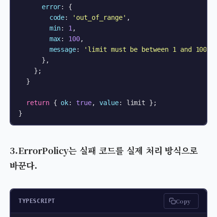
error
: {

code
: 
'out_of_range'
,

min
: 
1
,

max
: 
100
,

message
: 
'limit must be between 1 and 100'
,

      },

    };

  }

return
 { 
ok
: 
true
, 
value
: limit };

3.ErrorPolicy는 실패 코드를 실제 처리 방식으로
바꾼다.
Copy
TYPESCRIPT