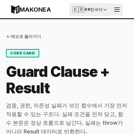
Skip to content
MAKONEA
🇰🇷
한국어
KR
Guard Clause + Result
Published
Updated
메모로 돌아가기
2026-06-28T19:09:24.902Z
2026-06-28T19:09:24.902Z
CODE CARD
Guard Clause +
Result
검증, 권한, 의존성 실패가 섞인 함수에서 가장 먼저
적용할 수 있는 구조다. 실패 조건을 먼저 닫고, 함
수 본문은 정상 흐름으로 남긴다. 실패는 throw가
아니라 Result 데이터로 반환한다.