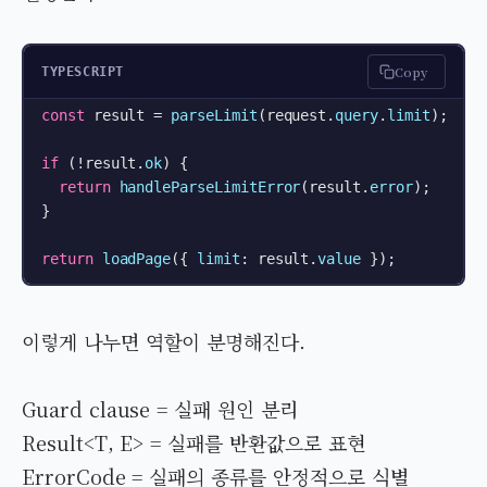
Copy
TYPESCRIPT
const
 result = 
parseLimit
(request.
query
.
limit
);

if
 (!result.
ok
) {

return
handleParseLimitError
(result.
error
);

}

return
loadPage
({ 
limit
: result.
value
이렇게 나누면 역할이 분명해진다.
Guard clause = 실패 원인 분리
Result<T, E> = 실패를 반환값으로 표현
ErrorCode = 실패의 종류를 안정적으로 식별