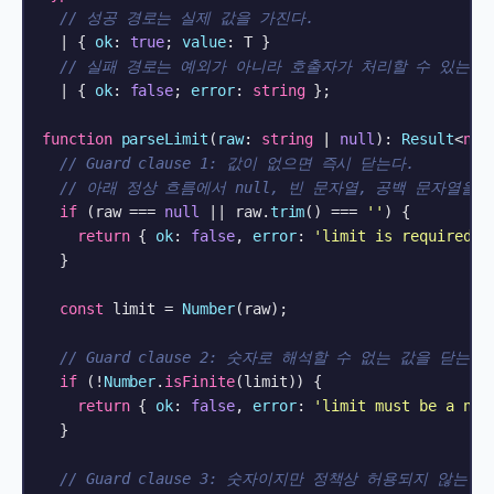
// 성공 경로는 실제 값을 가진다.
  | { 
ok
: 
true
; 
value
: T }

// 실패 경로는 예외가 아니라 호출자가 처리할 수 있는 
  | { 
ok
: 
false
; 
error
: 
string
 };

function
parseLimit
(
raw
: 
string
 | 
null
): 
Result
<
num
// Guard clause 1: 값이 없으면 즉시 닫는다.
// 아래 정상 흐름에서 null, 빈 문자열, 공백 문자열을
if
 (raw === 
null
 || raw.
trim
() === 
''
) {

return
 { 
ok
: 
false
, 
error
: 
'limit is required'
 }
  }

const
 limit = 
Number
(raw);

// Guard clause 2: 숫자로 해석할 수 없는 값을 닫는다.
if
 (!
Number
.
isFinite
(limit)) {

return
 { 
ok
: 
false
, 
error
: 
'limit must be a num
  }

// Guard clause 3: 숫자이지만 정책상 허용되지 않는 