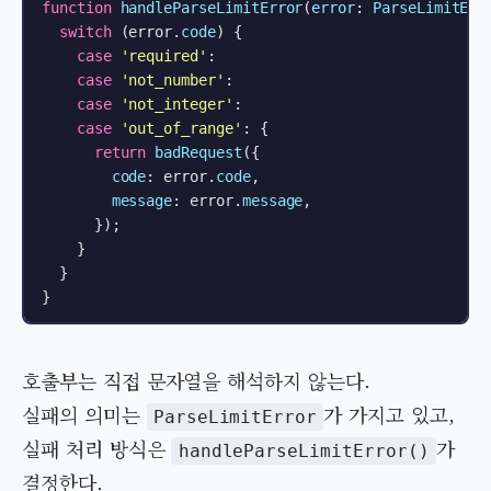
function
handleParseLimitError
(
error
: 
ParseLimitErr
switch
 (error.
code
) {

case
'required'
:

case
'not_number'
:

case
'not_integer'
:

case
'out_of_range'
: {

return
badRequest
({

code
: error.
code
,

message
: error.
message
,

      });

    }

  }

호출부는 직접 문자열을 해석하지 않는다.
실패의 의미는
가 가지고 있고,
ParseLimitError
실패 처리 방식은
가
handleParseLimitError()
결정한다.