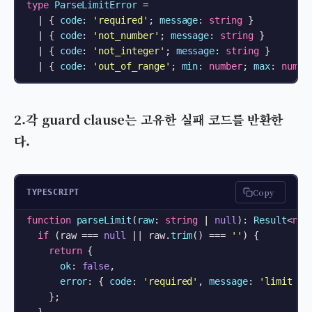
type
ParseLimitError
 =

  | { 
code
: 
'required'
; 
message
: 
string
 }

  | { 
code
: 
'not_number'
; 
message
: 
string
 }

  | { 
code
: 
'not_integer'
; 
message
: 
string
 }

  | { 
code
: 
'out_of_range'
; 
min
: 
number
; 
max
: 
numbe
2.각 guard clause는 고유한 실패 코드를 반환한
다.
Copy
TYPESCRIPT
function
parseLimit
(
raw
: 
string
 | 
null
): 
Result
<
num
if
 (raw === 
null
 || raw.
trim
() === 
''
) {

return
 {

ok
: 
false
,

error
: { 
code
: 
'required'
, 
message
: 
'limit is
    };
