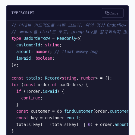
Copy
TYPESCRIPT
// 아래는 의도적으로 나쁜 코드라, 위의 정상 OrderRow 
// amount를 float로 두고, group key를 정규화하지 않
type
BadOrderRow
 = 
Readonly
<{

customerId
: 
string
;

amount
: 
number
; 
// float money bug
isPaid
: 
boolean
;

}>;

const
totals
: 
Record
<
string
, 
number
for
 (
const
 order 
of
 badOrders) {

if
 (!order.
isPaid
) {

continue
;

  }

const
 customer = db.
findCustomer
(order.
customerId
const
 key = customer.
email
;                      
  totals[key] = (totals[key] || 
0
) + order.
amount
; 