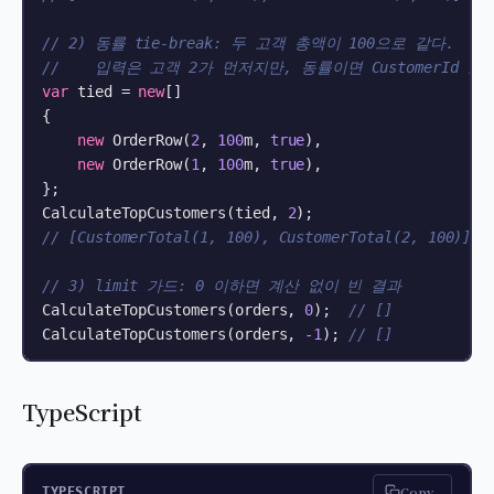
// 2) 동률 tie-break: 두 고객 총액이 100으로 같다.
//    입력은 고객 2가 먼저지만, 동률이면 CustomerId 
var
 tied = 
new
[]

{

new
 OrderRow(
2
, 
100
m, 
true
),

new
 OrderRow(
1
, 
100
m, 
true
),

};

CalculateTopCustomers(tied, 
2
// [CustomerTotal(1, 100), CustomerTotal(2, 100)]
// 3) limit 가드: 0 이하면 계산 없이 빈 결과
CalculateTopCustomers(orders, 
0
);  
// []
CalculateTopCustomers(orders, 
-1
); 
// []
TypeScript
Copy
TYPESCRIPT