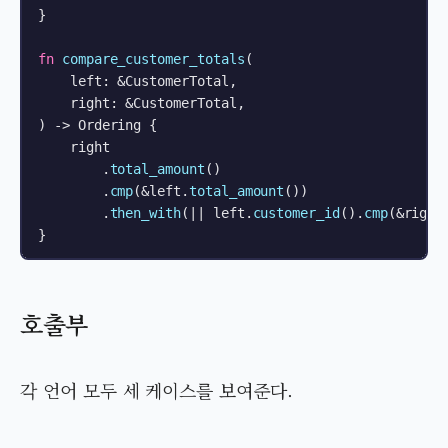
}

fn
compare_customer_totals
(

    left: &CustomerTotal,

    right: &CustomerTotal,

) 
->
 Ordering {

    right

        .
total_amount
()

        .
cmp
(&left.
total_amount
())

        .
then_with
(|| left.
customer_id
().
cmp
(&right
}
호출부
각 언어 모두 세 케이스를 보여준다.