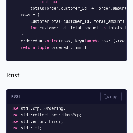
continue
        totals[order.customer_id] += order.amount

    rows = (

        CustomerTotal(customer_id, total_amount)

for
 customer_id, total_amount 
in
 totals.item
    )

    ordered = 
sorted
(rows, key=
lambda
 row: (-row.to
return
tuple
(ordered[:limit])

Rust
Copy
RUST
use
use
use
use
 std::fmt;
