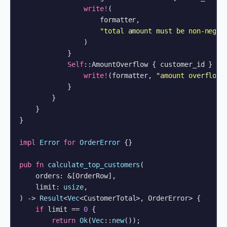
write!
(

                    formatter,

"total amount must be non-negat
                )

            }

Self
::AmountOverflow { customer_id } => 
write!
(formatter, 
"amount overflow 
            }

        }

    }

}

impl
Error
for
OrderError
 {}

pub
fn
calculate_top_customers
(

    orders: &[OrderRow],

    limit: 
usize
,

) 
->
Result
<
Vec
<CustomerTotal>, OrderError> {

if
 limit == 
0
 {

return
Ok
(
Vec
::
new
());
