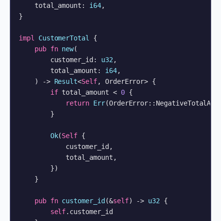
    total_amount: 
i64
,

}

impl
CustomerTotal
 {

pub
fn
new
(

        customer_id: 
u32
,

        total_amount: 
i64
,

    ) 
->
Result
<
Self
, OrderError> {

if
 total_amount < 
0
 {

return
Err
(OrderError::NegativeTotalAmou
        }

Ok
(
Self
 {

            customer_id,

            total_amount,

        })

    }

pub
fn
customer_id
(&
self
) 
->
u32
 {

self
.customer_id
