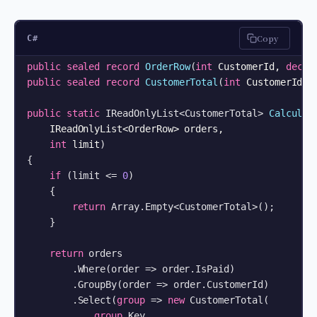
Copy
C#
public
sealed
record
OrderRow
(
int
 CustomerId, 
decim
public
sealed
record
CustomerTotal
(
int
 CustomerId, 
public
static
 IReadOnlyList<CustomerTotal> 
Calculat
    IReadOnlyList<OrderRow> orders,

int
 limit
)
{

if
 (limit <= 
0
)

    {

return
 Array.Empty<CustomerTotal>();

    }

return
 orders

        .Where(order => order.IsPaid)

        .GroupBy(order => order.CustomerId)

        .Select(
group
 => 
new
 CustomerTotal(

group
.Key,
