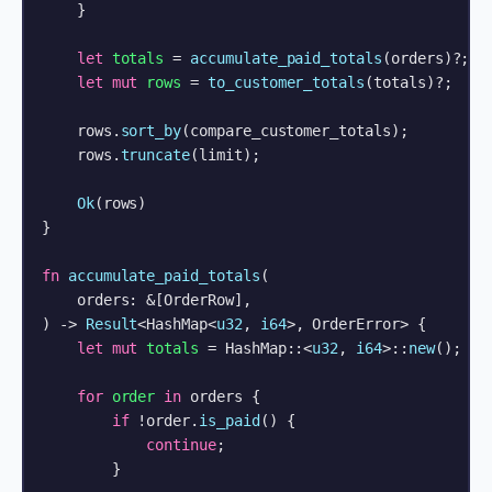
    }

let
totals
 = 
accumulate_paid_totals
(orders)?;

let
mut 
rows
 = 
to_customer_totals
(totals)?;

    rows.
sort_by
(compare_customer_totals);

    rows.
truncate
(limit);

Ok
(rows)

}

fn
accumulate_paid_totals
(

    orders: &[OrderRow],

) 
->
Result
<HashMap<
u32
, 
i64
>, OrderError> {

let
mut 
totals
 = HashMap::<
u32
, 
i64
>::
new
();

for
order
in
 orders {

if
 !order.
is_paid
() {

continue
;

        }
