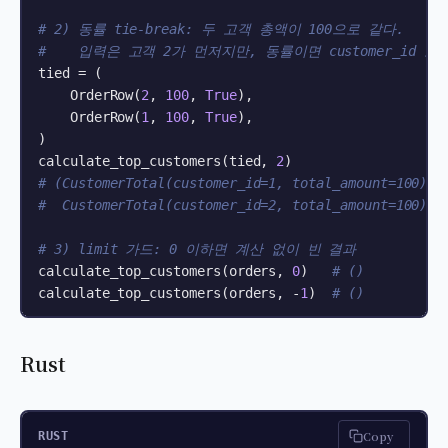
# 2) 동률 tie-break: 두 고객 총액이 100으로 같다.
#    입력은 고객 2가 먼저지만, 동률이면 customer_id 
tied = (

    OrderRow(
2
, 
100
, 
True
),

    OrderRow(
1
, 
100
, 
True
),

)

calculate_top_customers(tied, 
2
# (CustomerTotal(customer_id=1, total_amount=100),
#  CustomerTotal(customer_id=2, total_amount=100))
# 3) limit 가드: 0 이하면 계산 없이 빈 결과
calculate_top_customers(orders, 
0
)   
# ()
calculate_top_customers(orders, -
1
)  
# ()
Rust
Copy
RUST