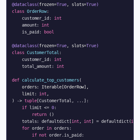
@dataclass(
frozen=
True
, slots=
True
)
class
OrderRow
:

    customer_id: 
int
    amount: 
int
    is_paid: 
bool
@dataclass(
frozen=
True
, slots=
True
)
class
CustomerTotal
:

    customer_id: 
int
    total_amount: 
int
def
calculate_top_customers
(
    orders: Iterable[OrderRow],

    limit: 
int
) -> 
tuple
[CustomerTotal, ...]:

if
 limit <= 
0
:

return
 ()

    totals: defaultdict[
int
, 
int
] = defaultdict(
int
)
for
 order 
in
 orders:

if
not
 order.is_paid:
