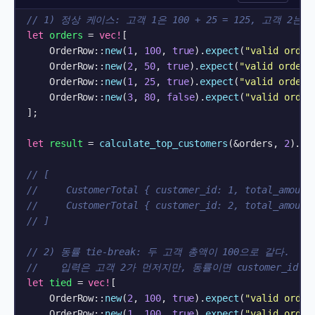
// 1) 정상 케이스: 고객 1은 100 + 25 = 125, 고객 2는 5
let
orders
 = 
vec!
[

    OrderRow::
new
(
1
, 
100
, 
true
).
expect
(
"valid order
    OrderRow::
new
(
2
, 
50
, 
true
).
expect
(
"valid order"
    OrderRow::
new
(
1
, 
25
, 
true
).
expect
(
"valid order"
    OrderRow::
new
(
3
, 
80
, 
false
).
expect
(
"valid order
];

let
result
 = 
calculate_top_customers
(&orders, 
2
).
ex
// [
//     CustomerTotal { customer_id: 1, total_amount
//     CustomerTotal { customer_id: 2, total_amount
// ]
// 2) 동률 tie-break: 두 고객 총액이 100으로 같다.
//    입력은 고객 2가 먼저지만, 동률이면 customer_id
let
tied
 = 
vec!
[

    OrderRow::
new
(
2
, 
100
, 
true
).
expect
(
"valid order
    OrderRow::
new
(
1
, 
100
, 
true
).
expect
(
"valid order