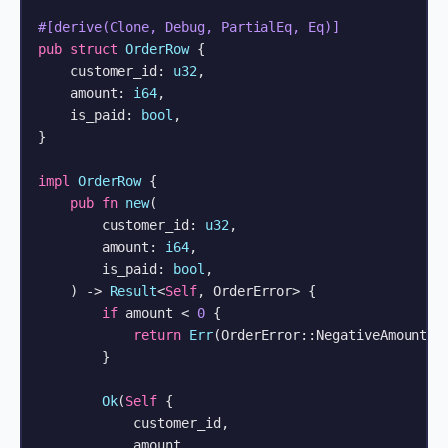
#[derive(Clone, Debug, PartialEq, Eq)]
pub
struct
OrderRow
 {

    customer_id: 
u32
,

    amount: 
i64
,

    is_paid: 
bool
,

}

impl
OrderRow
 {

pub
fn
new
(

        customer_id: 
u32
,

        amount: 
i64
,

        is_paid: 
bool
,

    ) 
->
Result
<
Self
, OrderError> {

if
 amount < 
0
 {

return
Err
(OrderError::NegativeAmount { 
        }

Ok
(
Self
 {

            customer_id,

            amount,
