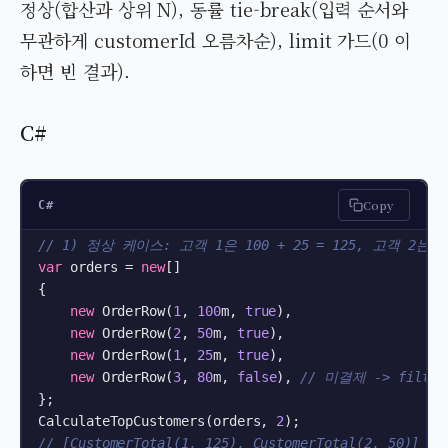
정상(합산과 상위 N), 동률 tie-break(입력 순서와
무관하게 customerId 오름차순), limit 가드(0 이
하면 빈 결과).
C#
Copy
C#
// 1) 정상 케이스: 고객 1은 100 + 25 = 125, 고객 2는 5
var
 orders = 
new
[]

{

new
 OrderRow(
1
, 
100
m, 
true
),

new
 OrderRow(
2
, 
50
m, 
true
),

new
 OrderRow(
1
, 
25
m, 
true
),

new
 OrderRow(
3
, 
80
m, 
false
), 
// 미결제 -> filt
};

CalculateTopCustomers(orders, 
2
// [CustomerTotal(1, 125), CustomerTotal(2, 50)]