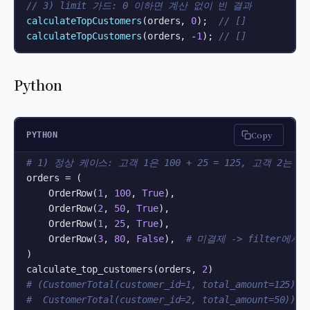
// 3) limit 가드: 0 이하면 계산 없이 빈 결과
calculateTopCustomers
(orders, 
0
);  
// []
calculateTopCustomers
(orders, -
1
); 
// []
Python
Copy
PYTHON
# 1) 정상 케이스: 고객 1은 100 + 25 = 125, 고객 2는 50
orders = (

    OrderRow(
1
, 
100
, 
True
),

    OrderRow(
2
, 
50
, 
True
),

    OrderRow(
1
, 
25
, 
True
),

    OrderRow(
3
, 
80
, 
False
),  
# 미결제 -> filter에서
)

calculate_top_customers(orders, 
2
# (CustomerTotal(customer_id=1, total_amount=125),
#  CustomerTotal(customer_id=2, total_amount=50))