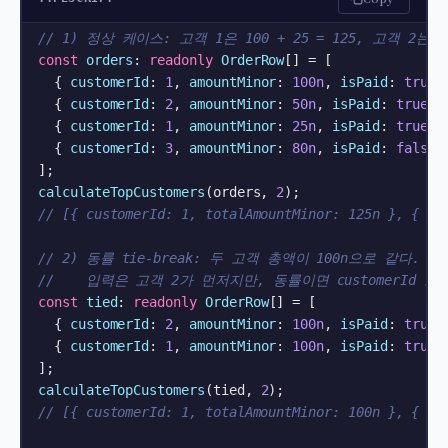
// 1) 정상 케이스: 고객 1은 100 + 25 = 125, 고객 2는 5
const
orders
: 
readonly
OrderRow
[] = [

  { 
customerId
: 
1
, 
amountMinor
: 
100n
, 
isPaid
: 
true
 }
  { 
customerId
: 
2
, 
amountMinor
: 
50n
, 
isPaid
: 
true
 },
  { 
customerId
: 
1
, 
amountMinor
: 
25n
, 
isPaid
: 
true
 },
  { 
customerId
: 
3
, 
amountMinor
: 
80n
, 
isPaid
: 
false
 
calculateTopCustomers
(orders, 
2
// [{ customerId: 1, totalAmountMinor: 125n }, { cu
// 2) 동률 tie-break: 두 고객 총액이 100n으로 같다.
//    입력은 고객 2가 먼저지만, 동률이면 customerId 
const
tied
: 
readonly
OrderRow
[] = [

  { 
customerId
: 
2
, 
amountMinor
: 
100n
, 
isPaid
: 
true
 }
  { 
customerId
: 
1
, 
amountMinor
: 
100n
, 
isPaid
: 
true
 }
calculateTopCustomers
(tied, 
2
// [{ customerId: 1, totalAmountMinor: 100n }, { cu