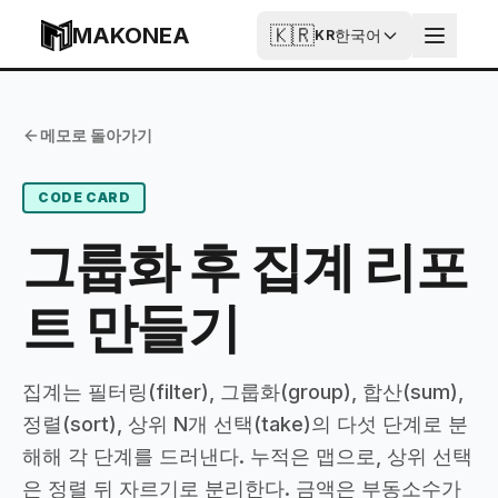
Skip to content
MAKONEA
🇰🇷
한국어
KR
그룹화 후 집계 리포트 만들기
Published
Updated
메모로 돌아가기
2026-06-30T17:13:51.487Z
2026-06-30T17:13:51.487Z
CODE CARD
그룹화 후 집계 리포
트 만들기
집계는 필터링(filter), 그룹화(group), 합산(sum),
정렬(sort), 상위 N개 선택(take)의 다섯 단계로 분
해해 각 단계를 드러낸다. 누적은 맵으로, 상위 선택
은 정렬 뒤 자르기로 분리한다. 금액은 부동소수가