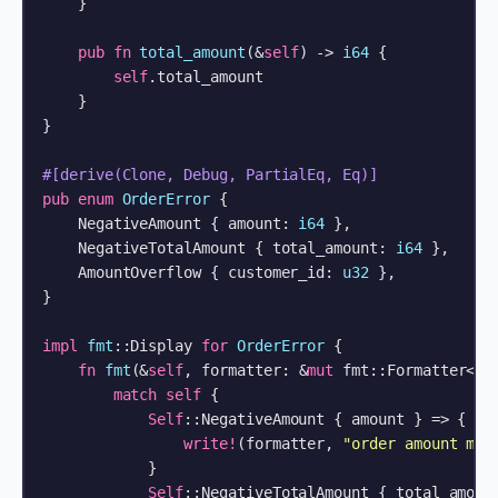
    }

pub
fn
total_amount
(&
self
) 
->
i64
 {

self
.total_amount

    }

}

#[derive(Clone, Debug, PartialEq, Eq)]
pub
enum
OrderError
 {

    NegativeAmount { amount: 
i64
 },

    NegativeTotalAmount { total_amount: 
i64
 },

    AmountOverflow { customer_id: 
u32
 },

}

impl
fmt
::Display 
for
OrderError
 {

fn
fmt
(&
self
, formatter: &
mut
 fmt::Formatter<
'_
match
self
 {

Self
::NegativeAmount { amount } => {

write!
(formatter, 
"order amount mus
            }

Self
::NegativeTotalAmount { total_amount