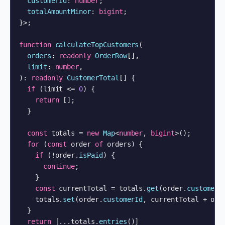
customerId
: 
number
;

totalAmountMinor
: 
bigint
;

}>;

function
calculateTopCustomers
(
orders
: 
readonly
OrderRow
[],

limit
: 
number
): 
readonly
CustomerTotal
[] {

if
 (limit <= 
0
) {

return
 [];

  }

const
 totals = 
new
Map
<
number
, 
bigint
>();

for
 (
const
 order 
of
 orders) {

if
 (!order.
isPaid
) {

continue
;

    }

const
 currentTotal = totals.
get
(order.
customerI
    totals.
set
(order.
customerId
, currentTotal + ord
  }

return
 [...totals.
entries
()]
