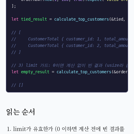
];

let
tied_result
 = 
calculate_top_customers
(&tied, 
2
)
// [
//     CustomerTotal { customer_id: 1, total_amount
//     CustomerTotal { customer_id: 2, total_amount
// ]
// 3) limit 가드: 0이면 계산 없이 빈 결과 (usize라 
let
empty_result
 = 
calculate_top_customers
(&orders,
// []
읽는 순서
limit가 유효한가 (0 이하면 계산 전에 빈 결과를