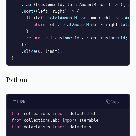
    .
map
(
(
[customerId, totalAmountMinor]
) =>
 ({ cus
    .
sort
(
(
left, right
) =>
 {

if
 (left.
totalAmountMinor
 !== right.
totalAmou
return
 left.
totalAmountMinor
 < right.
totalA
      }

return
 left.
customerId
 - right.
customerId
;

    })

    .
slice
(
0
, limit);

}
Python
Copy
PYTHON
from
 collections 
import
from
 collections.abc 
import
from
 dataclasses 
import
 dataclass
