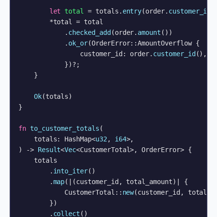
let
total
 = totals.
entry
(order.
customer_id
(
        *total = total

            .
checked_add
(order.
amount
())

            .
ok_or
(OrderError::AmountOverflow {

                customer_id: order.
customer_id
(),

            })?;

    }

Ok
(totals)

}

fn
to_customer_totals
(

    totals: HashMap<
u32
, 
i64
>,

) 
->
Result
<
Vec
<CustomerTotal>, OrderError> {

    totals

        .
into_iter
()

        .
map
(|(customer_id, total_amount)| {

            CustomerTotal::
new
(customer_id, total_am
        })

        .
collect
()
