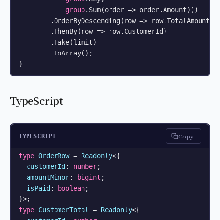
group
.Sum(order => order.Amount)))

        .OrderByDescending(row => row.TotalAmount)

        .ThenBy(row => row.CustomerId)

        .Take(limit)

        .ToArray();

}
TypeScript
Copy
TYPESCRIPT
type
OrderRow
 = 
Readonly
<{

customerId
: 
number
;

amountMinor
: 
bigint
;

isPaid
: 
boolean
;

type
CustomerTotal
 = 
Readonly
<{
