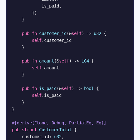
            is_paid,

        })

    }

pub
fn
customer_id
(&
self
) 
->
u32
 {

self
.customer_id

    }

pub
fn
amount
(&
self
) 
->
i64
 {

self
.amount

    }

pub
fn
is_paid
(&
self
) 
->
bool
 {

self
.is_paid

    }

}

#[derive(Clone, Debug, PartialEq, Eq)]
pub
struct
CustomerTotal
 {

    customer_id: 
u32
,
