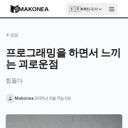
Skip to content
MAKONEA
🇰🇷
한국어
KR
프로그래밍을 하면서 느끼는 괴로운점
잡담
프로그래밍을 하면서 느끼
는 괴로운점
힘들다
Makonea
·
2026년 6월 11일
·
5분
Updated
2026년 6월 11일