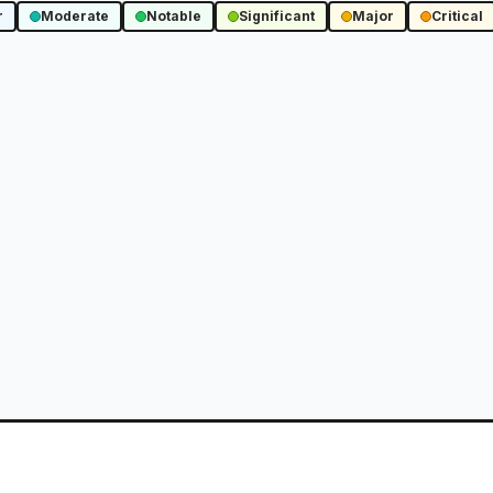
r
Moderate
Notable
Significant
Major
Critical